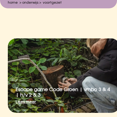
home
>
onderwijs
>
voortgezet
Zoeken naar:
Hortus Botanicus Amsterdam
Plantage Middenlaan 2A
1018DD Amsterdam
020-6259021
Escape game Code Groen | vmbo 3 & 4
| h/v 2 & 3
Lees meer