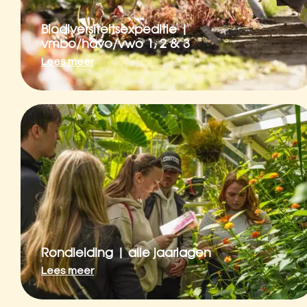
Biodiversiteitsexpeditie |
vmbo/havo/vwo 1, 2 & 3
Lees meer
Rondleiding | alle jaarlagen
Lees meer