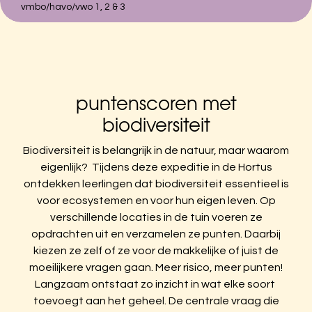
vmbo/havo/vwo 1, 2 & 3
Zoeken naar:
Hortus Botanicus Amsterdam
Plantage Middenlaan 2A
puntenscoren met
1018DD Amsterdam
biodiversiteit
020-6259021
Biodiversiteit is belangrijk in de natuur, maar waarom
eigenlijk?
Tijdens deze expeditie in de Hortus
ontdekken leerlingen dat biodiversiteit essentieel is
voor ecosystemen en voor hun eigen leven. Op
verschillende locaties in de tuin voeren ze
opdrachten uit en verzamelen ze punten. Daarbij
kiezen ze zelf of ze voor de makkelijke of juist de
moeilijkere vragen gaan. Meer risico, meer punten!
Langzaam ontstaat zo inzicht in wat elke soort
toevoegt aan het geheel. De centrale vraag die