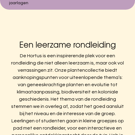
jaarlagen
Zoeken naar:
Hortus Botanicus Amsterdam
Plantage Middenlaan 2A
Een leerzame rondleiding
1018DD Amsterdam
De Hortus is een inspirerende plek voor een
020-6259021
rondleiding die niet alleen leerzaam is, maar ook vol
verrassingen zit. Onze plantencollectie biedt
aanknopingspunten voor uiteenlopende thema’s:
van geneeskrachtige planten en evolutie tot
klimaataanpassing, biodiversiteit en koloniale
geschiedenis. Het thema van de rondleiding
stemmen we in overleg af, zodat het goed aansluit
bij het niveau en de interesse van de groep.
Leerlingen of studenten gaan in kleine groepjes op
pad met een rondleider, voor een interactieve en