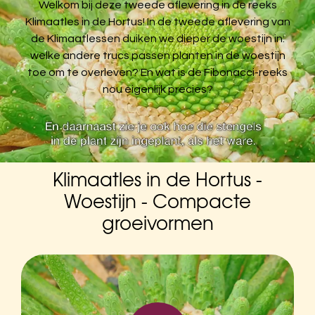
Welkom bij deze tweede aflevering in de reeks
Klimaatles in de Hortus! In de tweede aflevering van
Zoeken naar:
de Klimaatlessen duiken we dieper de woestijn in:
welke andere trucs passen planten in de woestijn
Hortus Botanicus Amsterdam
toe om te overleven? En wat is de Fibonacci-reeks
Plantage Middenlaan 2A
nou eigenlijk precies?
1018DD Amsterdam
020-6259021
Klimaatles in de Hortus -
Woestijn - Compacte
groeivormen