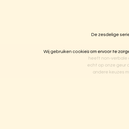
De zesdelige seri
Onze communicatie is
Wij gebruiken cookies om ervoor te zorgen
heeft non-verbale 
echt op onze geur o
andere keuzes ma
Botanisch filosoof N