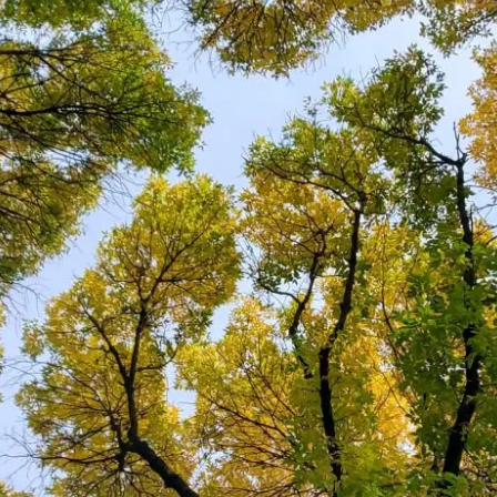
Plantage
1018DD 
020-625