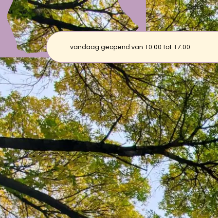
#28 Briljante planten: comm
vandaag geopend van 10:00 tot 17:00