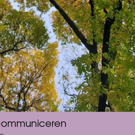
: communiceren
en