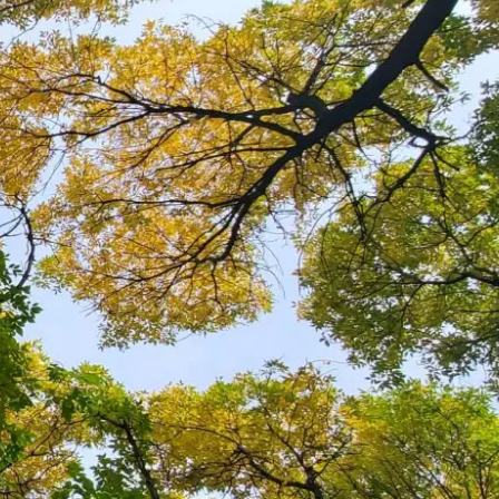
 Middenlaan 2A
Amsterdam
9021