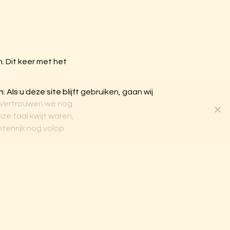
. Dit keer met het
te tekst. Toch had en
Als u deze site blijft gebruiken, gaan wij
. Vertrouwen we nog
ze taal kwijt waren,
tenrijk nog volop
plantenrijk, maar ook