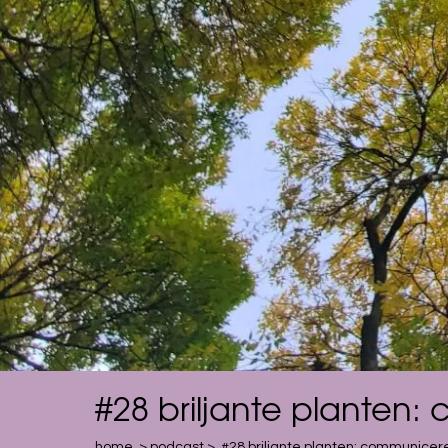
#28 briljante planten
home
>
podcast
>
#28 briljante planten: communicer