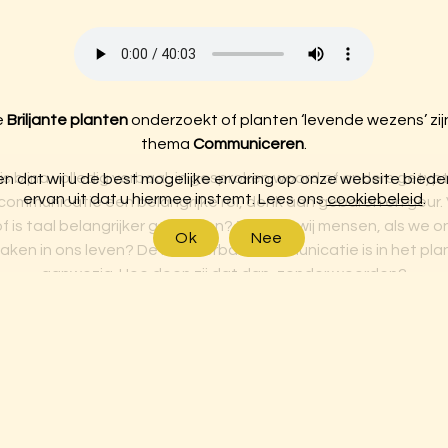
e
Briljante planten
onderzoekt of planten ‘levende wezens’ zijn
thema
Communiceren
.
 bijna volledig verbaal, in gesproken woord of anders getyp
 dat wij u de best mogelijke ervaring op onze website bieden. 
ervan uit dat u hiermee instemt. Lees ons
cookiebeleid
.
communicatie een belangrijke rol, denk aan gebaren en geur
f is taal belangrijker geworden? Zouden wij mensen, als we on
Ok
Nee
ken in ons leven? De non-verbale communicatie is in het plan
aanwezig. Hoe doen zij dat dan, zonder woorden?
orbert Peeters bespreekt de niet te missen signalen van het 
de verborgen wereld van chemische communicatie.