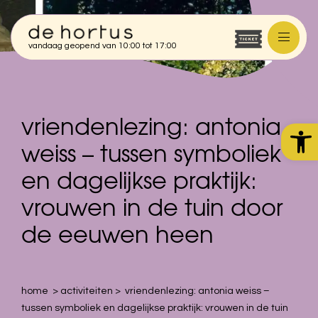
Vriendenlezing: Antonia Weis
vandaag geopend van 10:00 tot 17:00
Bezoek
Plan je bezoek
Activiteiten
Toegankelijkheid
Onderwijs
Hortus Academie
Groepen en rondleidingen
vriendenlezing: antonia
Toolb
Café en winkel
De Tuin
weiss – tussen symboliek
Plattegrond
Verhuur
Tuin en kassen
en dagelijkse praktijk:
Trouwen
Vind een plant
Steun de Hortus
vrouwen in de tuin door
Vergaderen
Direct doneren
Dineren
de eeuwen heen
Schenken en nalaten
Fotoshoots
koop tickets
Adopteren
Vriend worden
Voor bedrijven
home
>
activiteiten
>
vriendenlezing: antonia weiss –
Nederlands
tussen symboliek en dagelijkse praktijk: vrouwen in de tuin