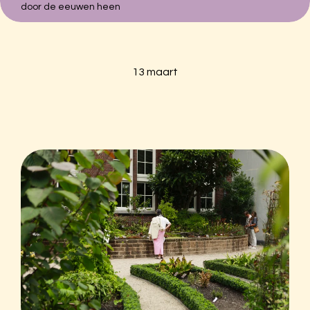
door de eeuwen heen
Zoeken naar:
Hortus Botanicus Amsterdam
13 maart
Plantage Middenlaan 2A
1018DD Amsterdam
020-6259021