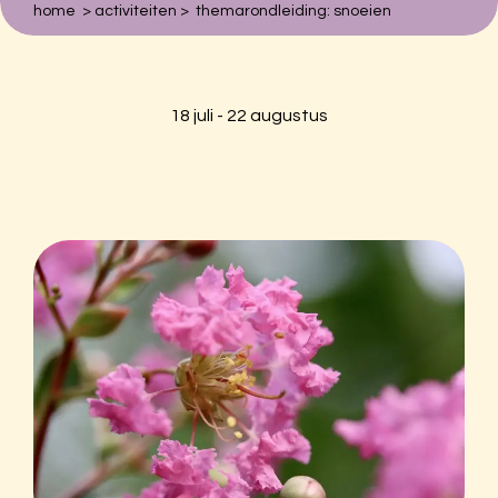
home
>
activiteiten
>
themarondleiding: snoeien
Zoeken naar:
Hortus Botanicus Amsterdam
18 juli - 22 augustus
Plantage Middenlaan 2A
1018DD Amsterdam
020-6259021