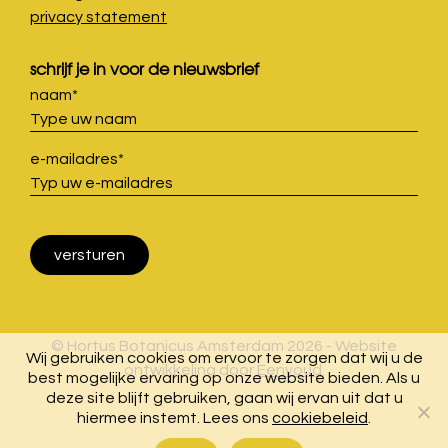
privacy statement
schrijf je in voor de nieuwsbrief
naam
*
e-mailadres
*
© Hortus Botanicus Amsterdam 2026 - Website
Wij gebruiken cookies om ervoor te zorgen dat wij u de
ontwikkeling door
Eenvoud
.
best mogelijke ervaring op onze website bieden. Als u
deze site blijft gebruiken, gaan wij ervan uit dat u
hiermee instemt. Lees ons
cookiebeleid
.