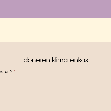
doneren klimatenkas
oneren?
*