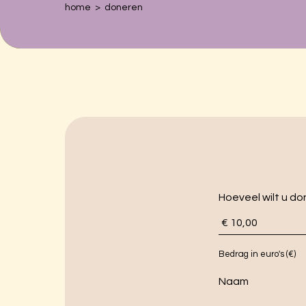
home
>
doneren
Hoeveel wilt u d
Bedrag in euro's (€)
Naam