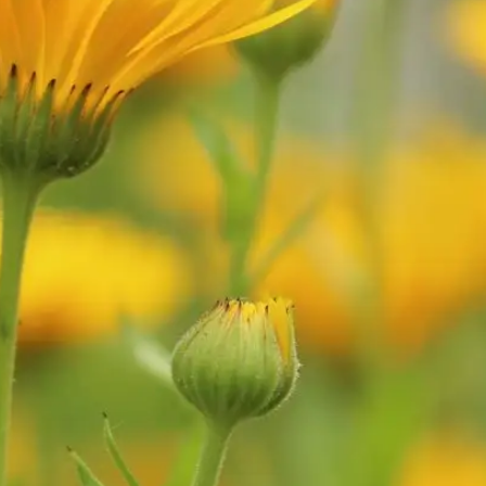
Plantage
1018DD 
020-625